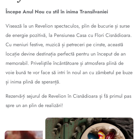
Începe Anul Nou cu stil în inima Transilvaniei
Visează la un Revelion spectaculos, plin de bucurie și surse
de energie pozitivă, la Pensiunea Casa cu Flori Cisnădioara.
Cu meniuri festive, muzică și petreceri pe cinste, această
locație devine destinația perfectă pentru un început de an
memorabil. Priveliștile încântătoare și atmosfera plină de
voie bună te vor face să intri în noul an cu zâmbetul pe buze
și inima plină de speranță.
Rezervă-ți sejurul de Revelion în Cisnădioara și fă primul pas
spre un an plin de realizări!