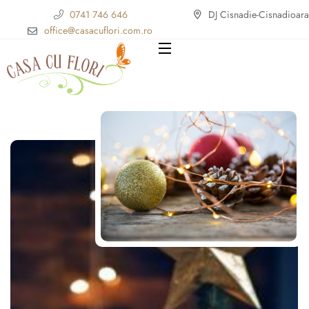
0741 746 646
DJ Cisnadie-Cisnadioara
office@casacuflori.com.ro